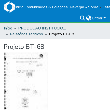
Início
Comunidades & Coleções
Navegar
Sobre
Esta
Entrar
Início
PRODUÇÃO INSTITUCIONAL
Relatórios Técnicos
Projeto BT-68
Projeto BT-68