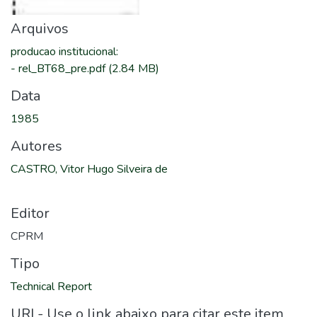
Arquivos
producao institucional
:
-
rel_BT68_pre.pdf
(2.84 MB)
Data
1985
Autores
CASTRO, Vitor Hugo Silveira de
Editor
CPRM
Tipo
Technical Report
URI - Use o link abaixo para citar este item