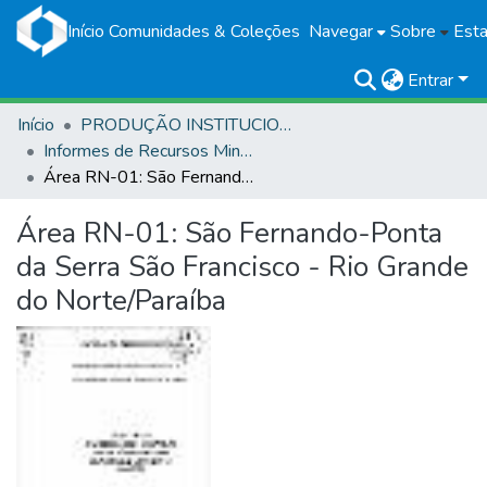
Início
Comunidades & Coleções
Navegar
Sobre
Esta
Entrar
Início
PRODUÇÃO INSTITUCIONAL
Informes de Recursos Minerais
Área RN-01: São Fernando-Ponta da Serra São Francisco - Rio Grande do Norte/Paraíba
Área RN-01: São Fernando-Ponta
da Serra São Francisco - Rio Grande
do Norte/Paraíba