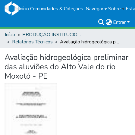
Início
Comunidades & Coleções
Navegar
Sobre
Esta
Entrar
Início
PRODUÇÃO INSTITUCIONAL
Relatórios Técnicos
Avaliação hidrogeológica preliminar das aluviões do Alto Vale do rio Moxotó - PE
Avaliação hidrogeológica preliminar
das aluviões do Alto Vale do rio
Moxotó - PE