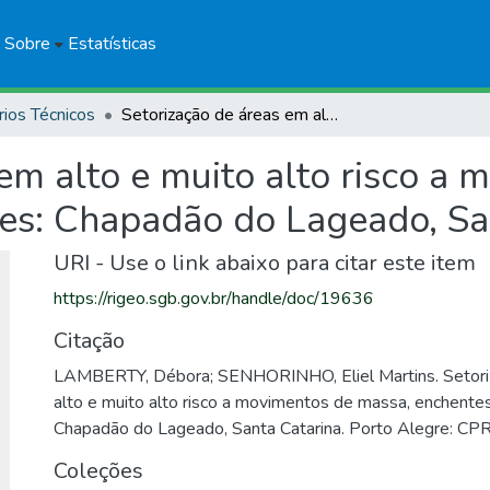
Sobre
Estatísticas
rios Técnicos
Setorização de áreas em alto e muito alto risco a movimentos de massa, enchentes e inundações: Chapadão do Lageado, Santa Catarina
em alto e muito alto risco a
es: Chapadão do Lageado, Sa
URI - Use o link abaixo para citar este item
https://rigeo.sgb.gov.br/handle/doc/19636
Citação
LAMBERTY, Débora; SENHORINHO, Eliel Martins. Setori
alto e muito alto risco a movimentos de massa, enchente
Chapadão do Lageado, Santa Catarina. Porto Alegre: CP
Coleções