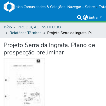
Início
Comunidades & Coleções
Navegar
Sobre
Esta
Entrar
Início
PRODUÇÃO INSTITUCIONAL
Relatórios Técnicos
Projeto Serra da Ingrata. Plano de prospecção preliminar
Projeto Serra da Ingrata. Plano de
prospecção preliminar