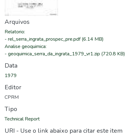
Arquivos
Relatorio
:
-
rel_serra_ingrata_prospec_pre.pdf
(6.14 MB)
Analise geoquimica
:
-
geoquimica_serra_da_ingrata_1979_vr1.zip
(720.8 KB)
Data
1979
Editor
CPRM
Tipo
Technical Report
URI - Use o link abaixo para citar este item