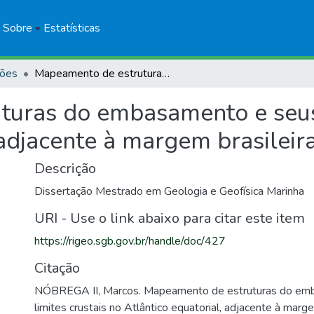
Sobre
Estatísticas
ções
Mapeamento de estruturas do embasamento e seus limites crustais no Atlântico equatorial, adjacente à margem brasileira
uras do embasamento e seus 
 adjacente à margem brasileir
Descrição
Dissertação Mestrado em Geologia e Geofísica Marinha
URI - Use o link abaixo para citar este item
https://rigeo.sgb.gov.br/handle/doc/427
Citação
NÓBREGA II, Marcos. Mapeamento de estruturas do em
limites crustais no Atlântico equatorial, adjacente à margem