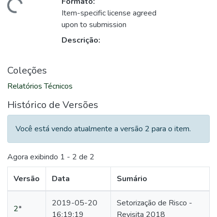
Formato:
egando...
Item-specific license agreed
upon to submission
Descrição:
Coleções
Relatórios Técnicos
Histórico de Versões
Você está vendo atualmente a versão 2 para o item.
Agora exibindo
1 - 2 de 2
Versão
Data
Sumário
2019-05-20
Setorização de Risco -
2
*
16:19:19
Revisita 2018