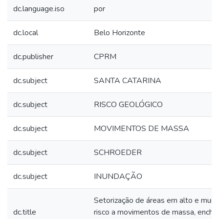
dc.language.iso
por
dc.local
Belo Horizonte
dc.publisher
CPRM
dc.subject
SANTA CATARINA
dc.subject
RISCO GEOLÓGICO
dc.subject
MOVIMENTOS DE MASSA
dc.subject
SCHROEDER
dc.subject
INUNDAÇÃO
Setorização de áreas em alto e muito
dc.title
risco a movimentos de massa, enche