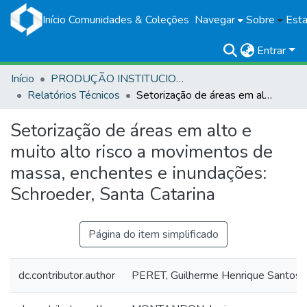
Início
Comunidades & Coleções
Navegar
Sobre
Esta
Entrar
Início
PRODUÇÃO INSTITUCIONAL
Relatórios Técnicos
Setorização de áreas em alto e muito alto risco a movimentos de massa, enchentes e inundações: Schroeder, Santa Catarina
Setorização de áreas em alto e
muito alto risco a movimentos de
massa, enchentes e inundações:
Schroeder, Santa Catarina
Página do item simplificado
dc.contributor.author
PERET, Guilherme Henrique Santos