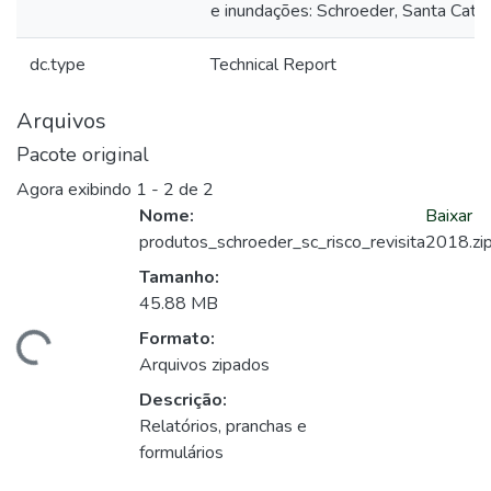
e inundações: Schroeder, Santa Catar
dc.type
Technical Report
Arquivos
Pacote original
Agora exibindo
1 - 2 de 2
Nome:
Baixar
produtos_schroeder_sc_risco_revisita2018.zi
Tamanho:
45.88 MB
Formato:
egando...
Arquivos zipados
Descrição:
Relatórios, pranchas e
formulários