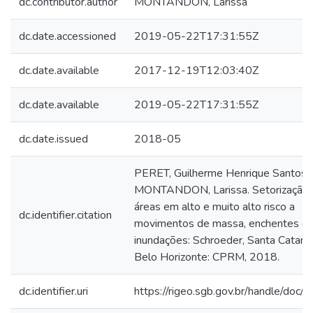
dc.contributor.author
MONTANDON, Larissa
dc.date.accessioned
2019-05-22T17:31:55Z
dc.date.available
2017-12-19T12:03:40Z
dc.date.available
2019-05-22T17:31:55Z
dc.date.issued
2018-05
PERET, Guilherme Henrique Santos;
MONTANDON, Larissa. Setorização 
áreas em alto e muito alto risco a
dc.identifier.citation
movimentos de massa, enchentes e
inundações: Schroeder, Santa Catarin
Belo Horizonte: CPRM, 2018.
dc.identifier.uri
https://rigeo.sgb.gov.br/handle/doc