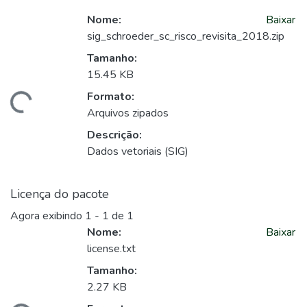
Nome:
Baixar
sig_schroeder_sc_risco_revisita_2018.zip
Tamanho:
15.45 KB
Formato:
egando...
Arquivos zipados
Descrição:
Dados vetoriais (SIG)
Licença do pacote
Agora exibindo
1 - 1 de 1
Nome:
Baixar
license.txt
Tamanho:
2.27 KB