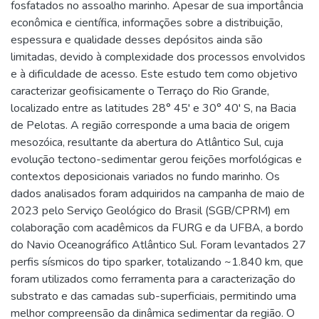
fosfatados no assoalho marinho. Apesar de sua importância
econômica e científica, informações sobre a distribuição,
espessura e qualidade desses depósitos ainda são
limitadas, devido à complexidade dos processos envolvidos
e à dificuldade de acesso. Este estudo tem como objetivo
caracterizar geofisicamente o Terraço do Rio Grande,
localizado entre as latitudes 28° 45' e 30° 40' S, na Bacia
de Pelotas. A região corresponde a uma bacia de origem
mesozóica, resultante da abertura do Atlântico Sul, cuja
evolução tectono-sedimentar gerou feições morfológicas e
contextos deposicionais variados no fundo marinho. Os
dados analisados foram adquiridos na campanha de maio de
2023 pelo Serviço Geológico do Brasil (SGB/CPRM) em
colaboração com acadêmicos da FURG e da UFBA, a bordo
do Navio Oceanográfico Atlântico Sul. Foram levantados 27
perfis sísmicos do tipo sparker, totalizando ~1.840 km, que
foram utilizados como ferramenta para a caracterização do
substrato e das camadas sub-superficiais, permitindo uma
melhor compreensão da dinâmica sedimentar da região. O