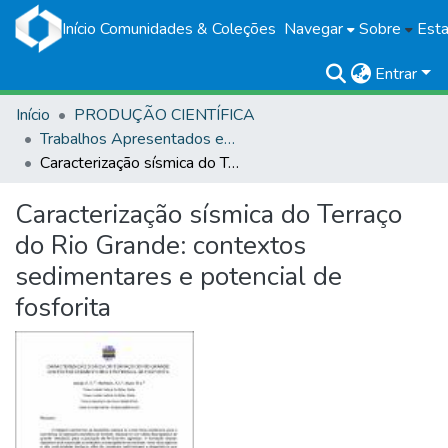
Início
Comunidades & Coleções
Navegar
Sobre
Esta
Entrar
Início
PRODUÇÃO CIENTÍFICA
Trabalhos Apresentados em Eventos
Caracterização sísmica do Terraço do Rio Grande: contextos sedimentares e potencial de fosforita
Caracterização sísmica do Terraço
do Rio Grande: contextos
sedimentares e potencial de
fosforita