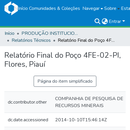
Início
Comunidades & Coleções
Navegar
Sobre
Esta
Entrar
Início
PRODUÇÃO INSTITUCIONAL
Relatórios Técnicos
Relatório Final do Poço 4FE-02-PI, Flores, Piauí
Relatório Final do Poço 4FE-02-PI,
Flores, Piauí
Página do item simplificado
COMPANHIA DE PESQUISA DE
dc.contributor.other
RECURSOS MINERAIS
dc.date.accessioned
2014-10-10T15:46:14Z