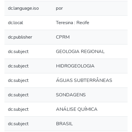
dc.language.iso
por
dc.local
Teresina : Recife
dc.publisher
CPRM
dc.subject
GEOLOGIA REGIONAL
dc.subject
HIDROGEOLOGIA
dc.subject
ÁGUAS SUBTERRÂNEAS
dc.subject
SONDAGENS
dc.subject
ANÁLISE QUÍMICA
dc.subject
BRASIL