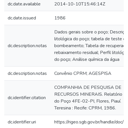
dc.date.available
2014-10-10T15:46:14Z
dc.date.issued
1986
Dados gerais sobre o poço; Descriçã
litológica do poço; tabela de teste d
dc.description.notas
bombeamento; Tabela de recuperaçã
rebaixamento residual; Perfil litológi
do poço; Análise química da água
dc.description.notas
Convênio CPRM; AGESPISA
COMPANHIA DE PESQUISA DE
RECURSOS MINERAIS. Relatório Fin
dc.identifier.citation
do Poço 4FE-02-PI, Flores, Piauí.
Teresina : Recife: CPRM, 1986.
dc.identifier.uri
https://rigeo.sgb.gov.br/handle/doc/