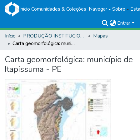
Início
Comunidades & Coleções
Navegar
Sobre
Esta
Entrar
Início
PRODUÇÃO INSTITUCIONAL
Mapas
Carta geomorfológica: município de Itapissuma - PE
Carta geomorfológica: município de
Itapissuma - PE