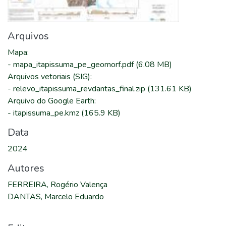
Arquivos
Mapa
:
-
mapa_itapissuma_pe_geomorf.pdf
(6.08 MB)
Arquivos vetoriais (SIG)
:
-
relevo_itapissuma_revdantas_final.zip
(131.61 KB)
Arquivo do Google Earth
:
-
itapissuma_pe.kmz
(165.9 KB)
Data
2024
Autores
FERREIRA, Rogério Valença
DANTAS, Marcelo Eduardo