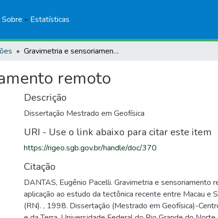
Sobre
Estatísticas
ções
Gravimetria e sensoriamento remoto
iamento remoto
Descrição
Dissertação Mestrado em Geofísica
URI - Use o link abaixo para citar este item
https://rigeo.sgb.gov.br/handle/doc/370
Citação
DANTAS, Eugênio Pacelli. Gravimetria e sensoriamento 
aplicação ao estudo da tectônica recente entre Macau e
(RN). , 1998. Dissertação (Mestrado em Geofísica)-Centr
e da Terra, Universidade Federal do Rio Grande do Norte,