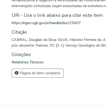
remanescente e sugerem a necessidade de monitorament
intervenções estruturais sejam executadas na estrutura n
URI - Use o link abaixo para citar este item
)
https://rigeo.sgb.gov.br/handle/doc/25407
Citação
CABRAL, Douglas da Silva; SILVA, Marcelo Ferreira da. Av
pós-desastre: Palmas, TO. [S. l.]: Serviço Geológico do B
Coleções
Relatórios Técnicos
Página do item completo