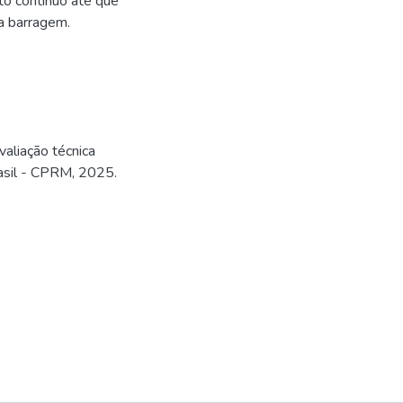
o contínuo até que
a barragem.
aliação técnica
rasil - CPRM, 2025.