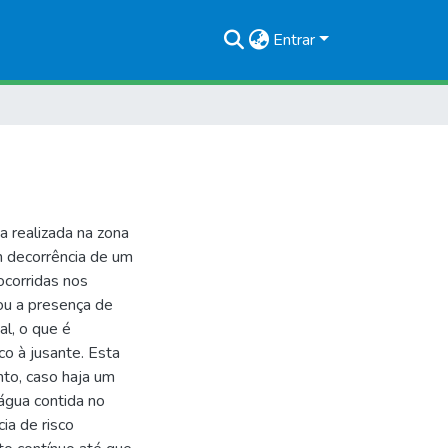
Entrar
a realizada na zona
m decorrência de um
ocorridas nos
tou a presença de
al, o que é
co à jusante. Esta
nto, caso haja um
água contida no
ia de risco