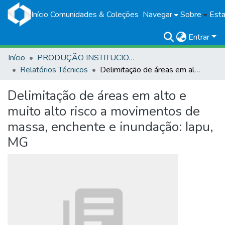
Início
Comunidades & Coleções
Navegar
Sobre
Esta
Entrar
Início
PRODUÇÃO INSTITUCIONAL
Relatórios Técnicos
Delimitação de áreas em alto e muito alto risco a movimentos de massa, enchente e inundação: Iapu, MG
Delimitação de áreas em alto e
muito alto risco a movimentos de
massa, enchente e inundação: Iapu,
MG