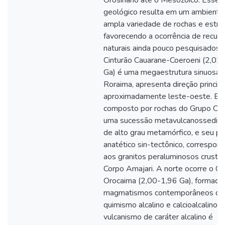
Orosiriano até o Mesozoico. Esse c
geológico resulta em um ambient
ampla variedade de rochas e estrut
favorecendo a ocorrência de recur
naturais ainda pouco pesquisados.
Cinturão Cauarane-Coeroeni (2,02
Ga) é uma megaestrutura sinuosa 
Roraima, apresenta direção principa
aproximadamente leste-oeste. El
composto por rochas do Grupo Cau
uma sucessão metavulcanossedim
de alto grau metamórfico, e seu p
anatético sin-tectônico, correspo
aos granitos peraluminosos crustai
Corpo Amajari. A norte ocorre o Ci
Orocaima (2,00-1,96 Ga), formado
magmatismos contemporâneos de
quimismo alcalino e calcioalcalino. 
vulcanismo de caráter alcalino é