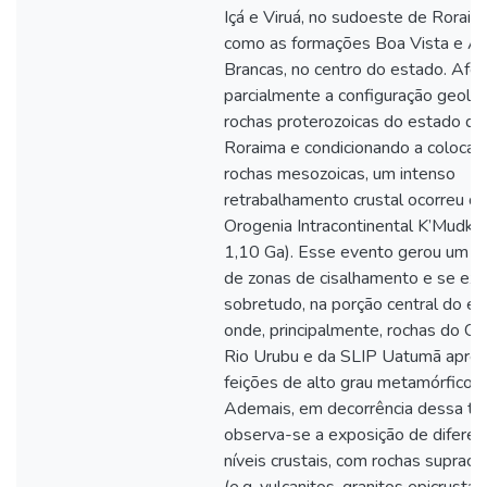
Içá e Viruá, no sudoeste de Rorai
como as formações Boa Vista e Ar
Brancas, no centro do estado. Afe
parcialmente a configuração geoló
rochas proterozoicas do estado de
Roraima e condicionando a colocaç
rochas mesozoicas, um intenso
retrabalhamento crustal ocorreu du
Orogenia Intracontinental K’Mudku
1,10 Ga). Esse evento gerou um c
de zonas de cisalhamento e se exp
sobretudo, na porção central do es
onde, principalmente, rochas do Ci
Rio Urubu e da SLIP Uatumã apre
feições de alto grau metamórfico.
Ademais, em decorrência dessa tec
observa-se a exposição de diferen
níveis crustais, com rochas supracr