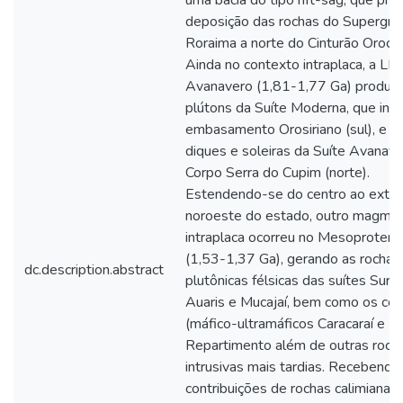
uma bacia do tipo rift-sag, que prop
deposição das rochas do Supergru
Roraima a norte do Cinturão Oroca
Ainda no contexto intraplaca, a LIP
Avanavero (1,81-1,77 Ga) produzi
plútons da Suíte Moderna, que int
embasamento Orosiriano (sul), e o
diques e soleiras da Suíte Avanav
Corpo Serra do Cupim (norte).
Estendendo-se do centro ao extr
noroeste do estado, outro magma
intraplaca ocorreu no Mesoprotero
(1,53-1,37 Ga), gerando as rochas
dc.description.abstract
plutônicas félsicas das suítes Suru
Auaris e Mucajaí, bem como os co
(máfico-ultramáficos Caracaraí e
Repartimento além de outras roch
intrusivas mais tardias. Recebendo
contribuições de rochas calimianas,