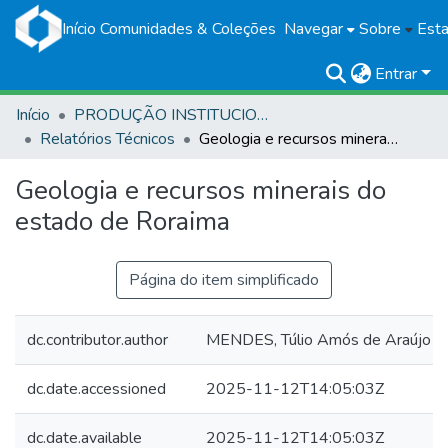
Início
Comunidades & Coleções
Navegar
Sobre
Esta
Entrar
Início
PRODUÇÃO INSTITUCIONAL
Relatórios Técnicos
Geologia e recursos minerais do estado de Roraima
Geologia e recursos minerais do
estado de Roraima
Página do item simplificado
dc.contributor.author
MENDES, Túlio Amós de Araújo (o
dc.date.accessioned
2025-11-12T14:05:03Z
dc.date.available
2025-11-12T14:05:03Z