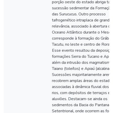
porção oeste do estado abriga ta
sucessão sedimentar da Formação
das Surucucus. Outro processo
tafrogenético intraplaca de grande
relevância, associado à abertura do
Oceano Atlântico durante o Mesoz
corresponde à formação do Grábe
Tacutu, no leste e centro de Rorai
Esse evento resultou da deposiçã
formações Serra do Tucano e Apote
além da intrusão dos magmatismo
Taiano (toleítos) e Apiaú (alcalinas)
Sucessões majoritariamente areno
recobrem amplas áreas do estado,
associadas à dinâmica fluvial dos 
rios, com depósitos de terraços e
aluviões. Destacam-se ainda os
sedimentos da Bacia do Pantanal
Setentrional, onde ocorrem as for