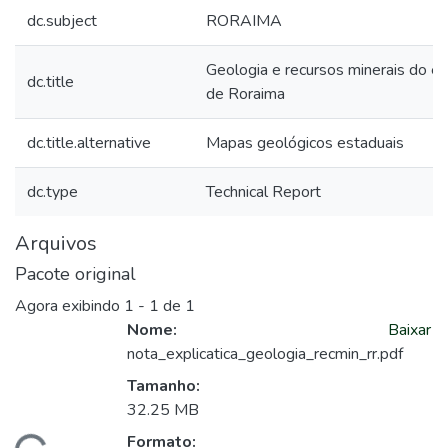
dc.subject
RORAIMA
Geologia e recursos minerais do e
dc.title
de Roraima
dc.title.alternative
Mapas geológicos estaduais
dc.type
Technical Report
Arquivos
Pacote original
Agora exibindo
1 - 1 de 1
Nome:
Baixar
nota_explicatica_geologia_recmin_rr.pdf
arregando...
Tamanho:
32.25 MB
Formato: