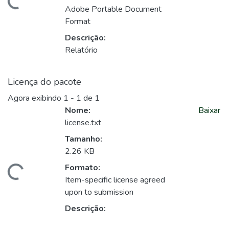
Adobe Portable Document
Format
Descrição:
Relatório
Licença do pacote
Agora exibindo
1 - 1 de 1
Nome:
Baixar
license.txt
arregando...
Tamanho:
2.26 KB
Formato:
Item-specific license agreed
upon to submission
Descrição: