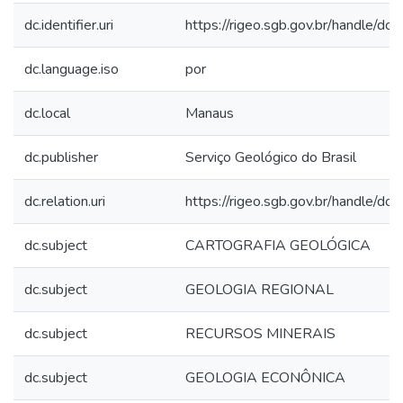
dc.identifier.uri
https://rigeo.sgb.gov.br/handle/d
dc.language.iso
por
dc.local
Manaus
dc.publisher
Serviço Geológico do Brasil
dc.relation.uri
https://rigeo.sgb.gov.br/handle/d
dc.subject
CARTOGRAFIA GEOLÓGICA
dc.subject
GEOLOGIA REGIONAL
dc.subject
RECURSOS MINERAIS
dc.subject
GEOLOGIA ECONÔNICA