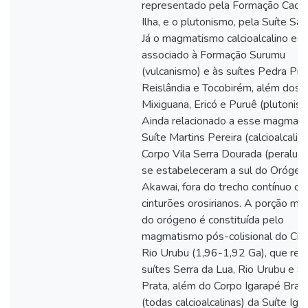
representado pela Formação Cacho
Ilha, e o plutonismo, pela Suíte Sar
Já o magmatismo calcioalcalino est
associado à Formação Surumu
(vulcanismo) e às suítes Pedra Pin
Reislândia e Tocobirém, além dos 
Mixiguana, Ericó e Puruê (plutonism
Ainda relacionado a esse magmati
Suíte Martins Pereira (calcioalcalin
Corpo Vila Serra Dourada (peralum
se estabeleceram a sul do Orógen
Akawai, fora do trecho contínuo do
cinturões orosirianos. A porção mer
do orógeno é constituída pelo
magmatismo pós-colisional do Cin
Rio Urubu (1,96-1,92 Ga), que reú
suítes Serra da Lua, Rio Urubu e S
Prata, além do Corpo Igarapé Bran
(todas calcioalcalinas) da Suíte Iga