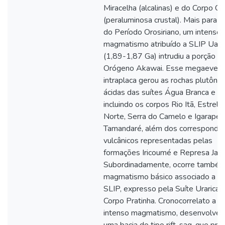
Miracelha (alcalinas) e do Corpo C
(peraluminosa crustal). Mais para o 
do Período Orosiriano, um intenso
magmatismo atribuído a SLIP Uat
(1,89-1,87 Ga) intrudiu a porção su
Orógeno Akawai. Esse megaeven
intraplaca gerou as rochas plutônic
ácidas das suítes Água Branca e M
incluindo os corpos Rio Itã, Estrela
Norte, Serra do Camelo e Igarapé
Tamandaré, além dos corresponde
vulcânicos representadas pelas
formações Iricoumé e Represa Jata
Subordinadamente, ocorre també
magmatismo básico associado a e
SLIP, expresso pela Suíte Uraricaá
Corpo Pratinha. Cronocorrelato a e
intenso magmatismo, desenvolveu