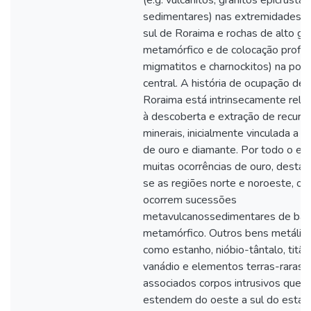
(e.g. vulcanitos, granitos epicrustai
sedimentares) nas extremidades n
sul de Roraima e rochas de alto gr
metamórfico e de colocação profun
migmatitos e charnockitos) na por
central. A história de ocupação de
Roraima está intrinsecamente rela
à descoberta e extração de recurs
minerais, inicialmente vinculada a 
de ouro e diamante. Por todo o es
muitas ocorrências de ouro, desta
se as regiões norte e noroeste, on
ocorrem sucessões
metavulcanossedimentares de bai
metamórfico. Outros bens metálico
como estanho, nióbio-tântalo, titâni
vanádio e elementos terras-raras,
associados corpos intrusivos que s
estendem do oeste a sul do estad