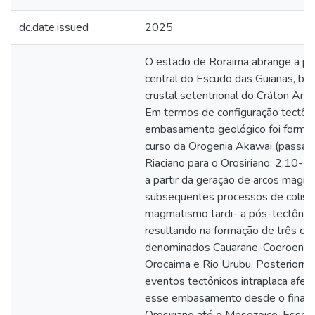
dc.date.issued
2025
O estado de Roraima abrange a po
central do Escudo das Guianas, blo
crustal setentrional do Cráton Ama
Em termos de configuração tectôni
embasamento geológico foi forma
curso da Orogenia Akawai (passa
Riaciano para o Orosiriano: 2,10-2,
a partir da geração de arcos magm
subsequentes processos de colisã
magmatismo tardi- a pós-tectônico
resultando na formação de três cin
denominados Cauarane-Coeroeni,
Orocaima e Rio Urubu. Posteriorme
eventos tectônicos intraplaca afet
esse embasamento desde o final 