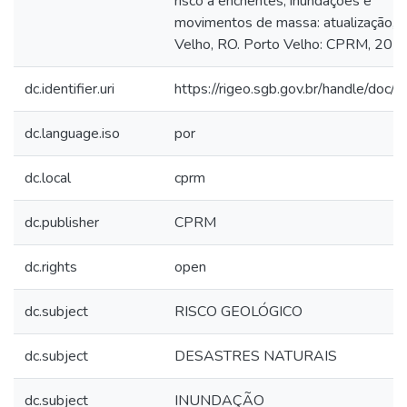
risco a enchentes, inundações e
movimentos de massa: atualização, 
Velho, RO. Porto Velho: CPRM, 2014
dc.identifier.uri
https://rigeo.sgb.gov.br/handle/doc
dc.language.iso
por
dc.local
cprm
dc.publisher
CPRM
dc.rights
open
dc.subject
RISCO GEOLÓGICO
dc.subject
DESASTRES NATURAIS
dc.subject
INUNDAÇÃO