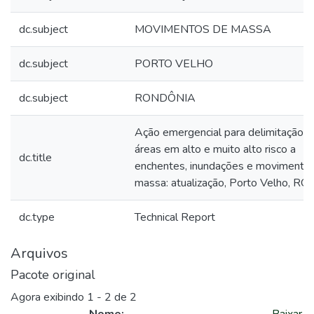
dc.subject
MOVIMENTOS DE MASSA
dc.subject
PORTO VELHO
dc.subject
RONDÔNIA
Ação emergencial para delimitação d
áreas em alto e muito alto risco a
dc.title
enchentes, inundações e movimento
massa: atualização, Porto Velho, RO
dc.type
Technical Report
Arquivos
Pacote original
Agora exibindo
1 - 2 de 2