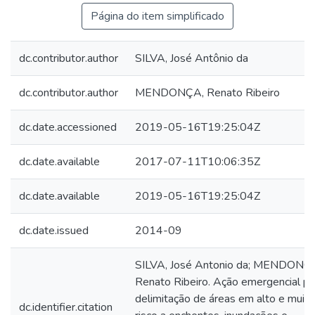
Página do item simplificado
dc.contributor.author
SILVA, José Antônio da
dc.contributor.author
MENDONÇA, Renato Ribeiro
dc.date.accessioned
2019-05-16T19:25:04Z
dc.date.available
2017-07-11T10:06:35Z
dc.date.available
2019-05-16T19:25:04Z
dc.date.issued
2014-09
SILVA, José Antonio da; MENDONÇ
Renato Ribeiro. Ação emergencial pa
delimitação de áreas em alto e muito
dc.identifier.citation