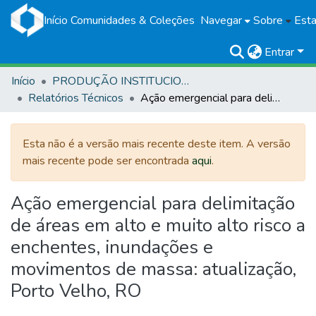
Início
Comunidades & Coleções
Navegar
Sobre
Esta
Entrar
Início
PRODUÇÃO INSTITUCIONAL
Relatórios Técnicos
Ação emergencial para delimitação de áreas em alto e muito alto risco a enchentes, inundações e movimentos de massa: atualização, Porto Velho, RO
Esta não é a versão mais recente deste item. A versão
mais recente pode ser encontrada
aqui
.
Ação emergencial para delimitação
de áreas em alto e muito alto risco a
enchentes, inundações e
movimentos de massa: atualização,
Porto Velho, RO