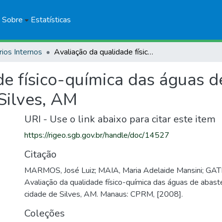
Sobre
Estatísticas
rios Internos
Avaliação da qualidade físico-química das águas de abastecimento público da cidade de Silves, AM
de físico-química das águas 
Silves, AM
URI - Use o link abaixo para citar este item
https://rigeo.sgb.gov.br/handle/doc/14527
Citação
MARMOS, José Luiz; MAIA, Maria Adelaide Mansini; GATI
Avaliação da qualidade físico-química das águas de abast
cidade de Silves, AM. Manaus: CPRM, [2008].
Coleções