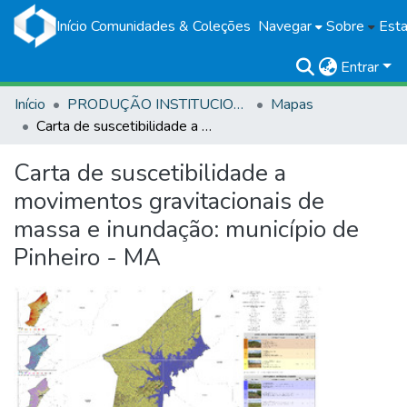
Início
Comunidades & Coleções
Navegar
Sobre
Esta
Entrar
Início
PRODUÇÃO INSTITUCIONAL
Mapas
Carta de suscetibilidade a movimentos gravitacionais de massa e inundação: município de Pinheiro - MA
Carta de suscetibilidade a
movimentos gravitacionais de
massa e inundação: município de
Pinheiro - MA