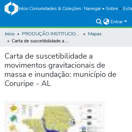
Início
Comunidades & Coleções
Navegar
Sobre
Esta
Entrar
Início
PRODUÇÃO INSTITUCIONAL
Mapas
Carta de suscetibilidade a movimentos gravitacionais de massa e inundação: município de Coruripe - AL
Carta de suscetibilidade a
movimentos gravitacionais de
massa e inundação: município de
Coruripe - AL