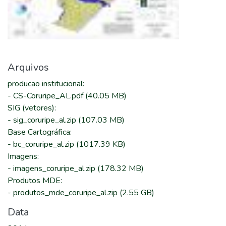
Arquivos
producao institucional
:
-
CS-Coruripe_AL.pdf
(40.05 MB)
SIG (vetores)
:
-
sig_coruripe_al.zip
(107.03 MB)
Base Cartográfica
:
-
bc_coruripe_al.zip
(1017.39 KB)
Imagens
:
-
imagens_coruripe_al.zip
(178.32 MB)
Produtos MDE
:
-
produtos_mde_coruripe_al.zip
(2.55 GB)
Data