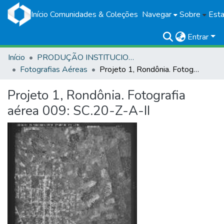
Início
Comunidades & Coleções
Navegar
Sobre
Esta
Entrar
Início
PRODUÇÃO INSTITUCIONAL
Fotografias Aéreas
Projeto 1, Rondônia. Fotografia aérea 009: SC.20-Z-A-II
Projeto 1, Rondônia. Fotografia
aérea 009: SC.20-Z-A-II