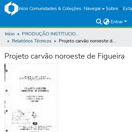
Início
Comunidades & Coleções
Navegar
Sobre
Esta
Entrar
Início
PRODUÇÃO INSTITUCIONAL
Relatórios Técnicos
Projeto carvão noroeste de Figueira
Projeto carvão noroeste de Figueira