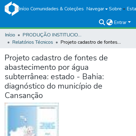
Início
Comunidades & Coleções
Navegar
Sobre
Esta
Entrar
Início
PRODUÇÃO INSTITUCIONAL
Relatórios Técnicos
Projeto cadastro de fontes de abastecimento por água subterrânea: estado - Bahia: diagnóstico do município de Cansanção
Projeto cadastro de fontes de
abastecimento por água
subterrânea: estado - Bahia:
diagnóstico do município de
Cansanção