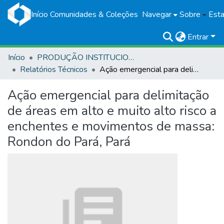
Início
Comunidades & Coleções
Navegar
Sobre
Esta
Entrar
Início
PRODUÇÃO INSTITUCIONAL
Relatórios Técnicos
Ação emergencial para delimitação de áreas em alto e muito alto risco a enchentes e movimentos de massa: Rondon do Pará, Pará
Ação emergencial para delimitação
de áreas em alto e muito alto risco a
enchentes e movimentos de massa:
Rondon do Pará, Pará