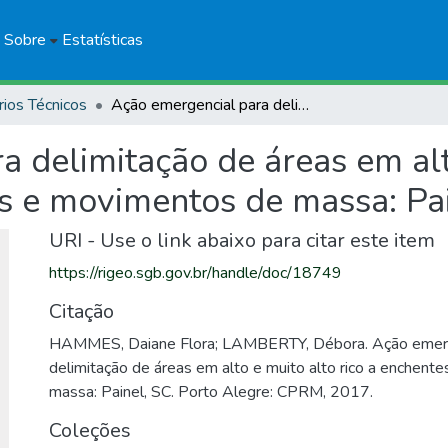
Sobre
Estatísticas
rios Técnicos
Ação emergencial para delimitação de áreas em alto e muito alto risco a enchentes, inundações e movimentos de massa: Painel, SC
 delimitação de áreas em alto
s e movimentos de massa: Pai
URI - Use o link abaixo para citar este item
https://rigeo.sgb.gov.br/handle/doc/18749
Citação
HAMMES, Daiane Flora; LAMBERTY, Débora. Ação emerg
delimitação de áreas em alto e muito alto rico a enchen
massa: Painel, SC. Porto Alegre: CPRM, 2017.
Coleções