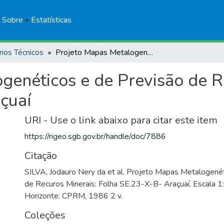
Sobre
Estatísticas
rios Técnicos
Projeto Mapas Metalogenéticos e de Previsão de Recuros Minerais: Folha SE.23-X-B- Araçuaí
genéticos e de Previsão de R
çuaí
URI - Use o link abaixo para citar este item
https://rigeo.sgb.gov.br/handle/doc/7886
Citação
SILVA, Jodauro Nery da et al. Projeto Mapas Metalogené
de Recuros Minerais: Folha SE.23-X-B- Araçuaí, Escala 
Horizonte: CPRM, 1986 2 v.
Coleções