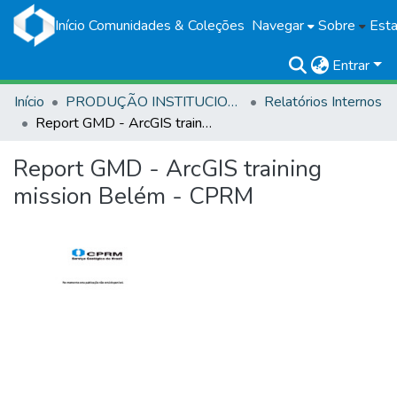
Início
Comunidades & Coleções
Navegar
Sobre
Esta
Entrar
Início
PRODUÇÃO INSTITUCIONAL
Relatórios Internos
Report GMD - ArcGIS training mission Belém - CPRM
Report GMD - ArcGIS training
mission Belém - CPRM