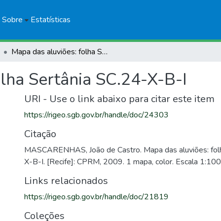
Sobre
Estatísticas
Mapa das aluviões: folha Sertânia SC.24-X-B-I
olha Sertânia SC.24-X-B-I
URI - Use o link abaixo para citar este item
https://rigeo.sgb.gov.br/handle/doc/24303
Citação
MASCARENHAS, João de Castro. Mapa das aluviões: folh
X-B-I. [Recife]: CPRM, 2009. 1 mapa, color. Escala 1:10
Links relacionados
https://rigeo.sgb.gov.br/handle/doc/21819
Coleções