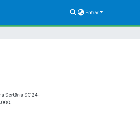
Entrar
a Sertânia SC.24-
0.000.