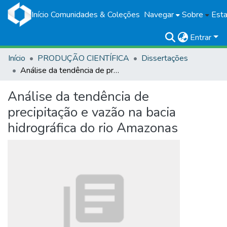
Início
Comunidades & Coleções
Navegar
Sobre
Esta
Entrar
Início
PRODUÇÃO CIENTÍFICA
Dissertações
Análise da tendência de precipitação e vazão na bacia hidrográfica do rio Amazonas
Análise da tendência de
precipitação e vazão na bacia
hidrográfica do rio Amazonas