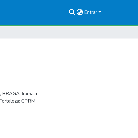
Entrar
o; BRAGA, Iramaia
 Fortaleza: CPRM,