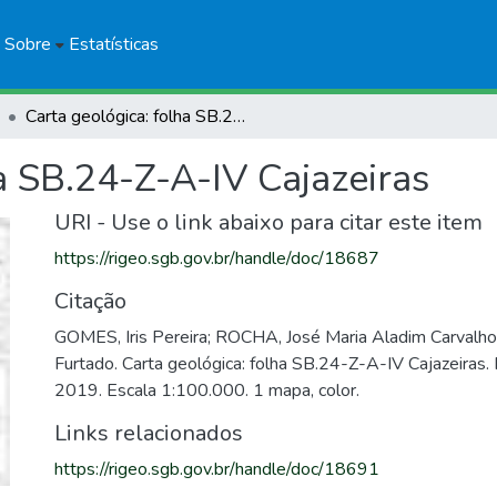
Sobre
Estatísticas
Carta geológica: folha SB.24-Z-A-IV Cajazeiras
a SB.24-Z-A-IV Cajazeiras
URI - Use o link abaixo para citar este item
https://rigeo.sgb.gov.br/handle/doc/18687
Citação
GOMES, Iris Pereira; ROCHA, José Maria Aladim Carvalh
Furtado. Carta geológica: folha SB.24-Z-A-IV Cajazeiras.
2019. Escala 1:100.000. 1 mapa, color.
Links relacionados
https://rigeo.sgb.gov.br/handle/doc/18691