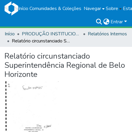
Início
Comunidades & Coleções
Navegar
Sobre
Esta
Entrar
Início
PRODUÇÃO INSTITUCIONAL
Relatórios Internos
Relatório circunstanciado Superintendência Regional de Belo Horizonte
Relatório circunstanciado
Superintendência Regional de Belo
Horizonte