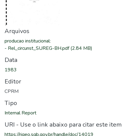
Arquivos
producao institucional
:
-
Rel_circunst_SUREG-BH.pdf
(2.84 MB)
Data
1983
Editor
CPRM
Tipo
Internal Report
URI - Use o link abaixo para citar este item
https://rigeo.sgb.gov.br/handle/doc/14019