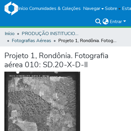
Início
Comunidades & Coleções
Navegar
Sobre
Esta
Entrar
Início
PRODUÇÃO INSTITUCIONAL
Fotografias Aéreas
Projeto 1, Rondônia. Fotografia aérea 010: SD.20-X-D-II
Projeto 1, Rondônia. Fotografia
aérea 010: SD.20-X-D-II