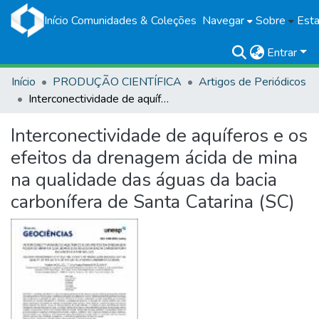
Início
Comunidades & Coleções
Navegar
Sobre
Esta
Entrar
Início
PRODUÇÃO CIENTÍFICA
Artigos de Periódicos
Interconectividade de aquíferos e os efeitos da drenagem ácida de mina na qualidade das águas da bacia carbonífera de Santa Catarina (SC)
Interconectividade de aquíferos e os
efeitos da drenagem ácida de mina
na qualidade das águas da bacia
carbonífera de Santa Catarina (SC)