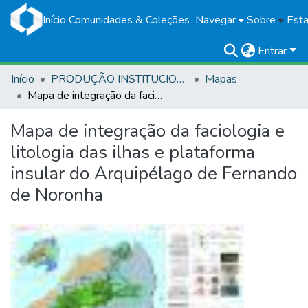
Início
Comunidades & Coleções
Navegar
Sobre
Esta
Entrar
Início
PRODUÇÃO INSTITUCIONAL
Mapas
Mapa de integração da faciologia e litologia das ilhas e plataforma insular do Arquipélago de Fernando de Noronha
Mapa de integração da faciologia e
litologia das ilhas e plataforma
insular do Arquipélago de Fernando
de Noronha