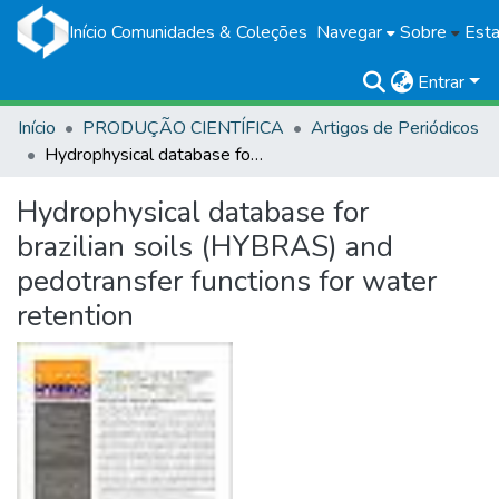
Início
Comunidades & Coleções
Navegar
Sobre
Esta
Entrar
Início
PRODUÇÃO CIENTÍFICA
Artigos de Periódicos
Hydrophysical database for brazilian soils (HYBRAS) and pedotransfer functions for water retention
Hydrophysical database for
brazilian soils (HYBRAS) and
pedotransfer functions for water
retention