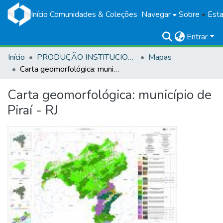
Início
Comunidades & Coleções
Navegar
Sobre
Esta
Entrar
Início
PRODUÇÃO INSTITUCIONAL
Mapas
Carta geomorfológica: município de Piraí - RJ
Carta geomorfológica: município de
Piraí - RJ