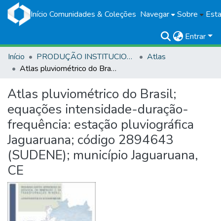
Início
Comunidades & Coleções
Navegar
Sobre
Esta
Entrar
Início
PRODUÇÃO INSTITUCIONAL
Atlas
Atlas pluviométrico do Brasil; equações intensidade-duração-frequência: estação pluviográfica Jaguaruana; código 2894643 (SUDENE); município Jaguaruana, CE
Atlas pluviométrico do Brasil;
equações intensidade-duração-
frequência: estação pluviográfica
Jaguaruana; código 2894643
(SUDENE); município Jaguaruana,
CE