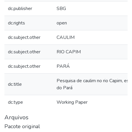
dc.publisher
SBG
dc.rights
open
dc.subject.other
CAULIM
dc.subject.other
RIO CAPIM
dc.subject.other
PARÁ
Pesquisa de caulim no rio Capim, es
dc.title
do Pará
dc.type
Working Paper
Arquivos
Pacote original