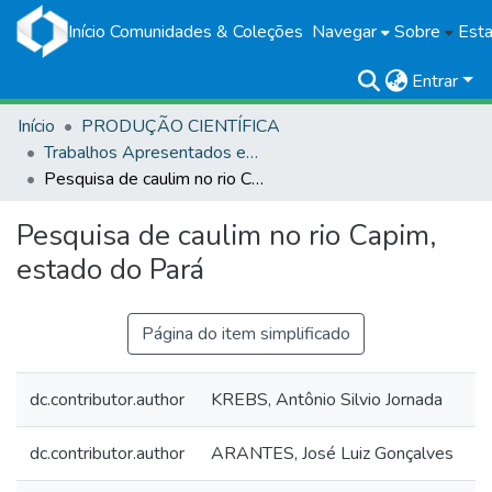
Início
Comunidades & Coleções
Navegar
Sobre
Esta
Entrar
Início
PRODUÇÃO CIENTÍFICA
Trabalhos Apresentados em Eventos
Pesquisa de caulim no rio Capim, estado do Pará
Pesquisa de caulim no rio Capim,
estado do Pará
Página do item simplificado
dc.contributor.author
KREBS, Antônio Silvio Jornada
dc.contributor.author
ARANTES, José Luiz Gonçalves