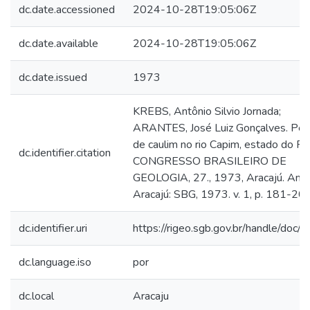
dc.date.accessioned
2024-10-28T19:05:06Z
dc.date.available
2024-10-28T19:05:06Z
dc.date.issued
1973
KREBS, Antônio Silvio Jornada;
ARANTES, José Luiz Gonçalves. Pes
de caulim no rio Capim, estado do Par
dc.identifier.citation
CONGRESSO BRASILEIRO DE
GEOLOGIA, 27., 1973, Aracajú. Anais [
Aracajú: SBG, 1973. v. 1, p. 181-200
dc.identifier.uri
https://rigeo.sgb.gov.br/handle/doc
dc.language.iso
por
dc.local
Aracaju