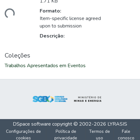
1.71 KB
Formato:
gando...
Item-specific license agreed
upon to submission
Descrição:
Coleções
Trabalhos Apresentados em Eventos
DSpace software
copyright © 2002-2026
LYRASIS
Configurações de
Política de
Termos de
Fale
cookies
privacidade
uso
conosco