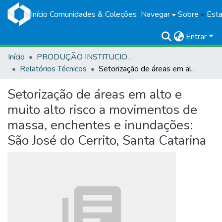
Início
Comunidades & Coleções
Navegar
Sobre
Esta
Entrar
Início
PRODUÇÃO INSTITUCIONAL
Relatórios Técnicos
Setorização de áreas em alto e muito alto risco a movimentos de massa, enchentes e inundações: São José do Cerrito, Santa Catarina
Setorização de áreas em alto e
muito alto risco a movimentos de
massa, enchentes e inundações:
São José do Cerrito, Santa Catarina