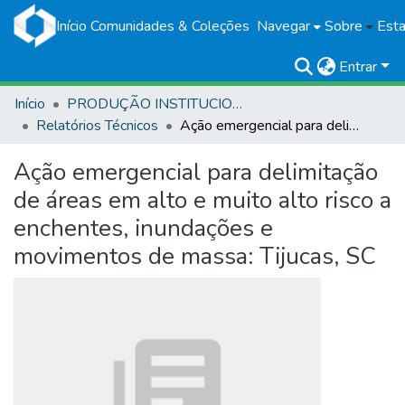
Início
Comunidades & Coleções
Navegar
Sobre
Esta
Entrar
Início
PRODUÇÃO INSTITUCIONAL
Relatórios Técnicos
Ação emergencial para delimitação de áreas em alto e muito alto risco a enchentes, inundações e movimentos de massa: Tijucas, SC
Ação emergencial para delimitação
de áreas em alto e muito alto risco a
enchentes, inundações e
movimentos de massa: Tijucas, SC