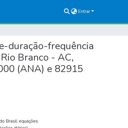
Entrar
de-duração-frequência
 Rio Branco - AC,
7000 (ANA) e 82915
do Brasil: equações