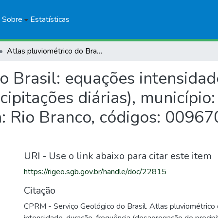
Sobre
Estatísticas
Atlas pluviométrico do Brasil: equações intensidade-duração-frequência (desagregação de precipitações diárias), município: Rio Branco - AC, estação pluviométrica: Rio Branco, códigos: 00967000 (ANA) e 82915 (INMET)
do Brasil: equações intensida
ipitações diárias), município:
a: Rio Branco, códigos: 0096
URI - Use o link abaixo para citar este item
https://rigeo.sgb.gov.br/handle/doc/22815
Citação
CPRM - Serviço Geológico do Brasil. Atlas pluviométrico 