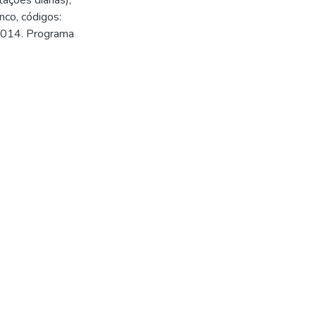
ações diárias),
nco, códigos:
014. Programa