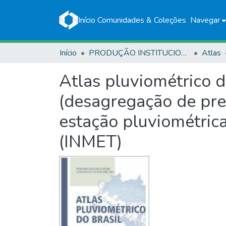
Início
Comunidades & Coleções
Navegar
Início
PRODUÇÃO INSTITUCIONAL
Atlas
Atlas pluviométrico 
(desagregação de prec
estação pluviométric
(INMET)