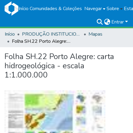
Início
Comunidades & Coleções
Navegar
Sobre
Esta
Entrar
Início
PRODUÇÃO INSTITUCIONAL
Mapas
Folha SH.22 Porto Alegre: carta hidrogeológica - escala 1:1.000.000
Folha SH.22 Porto Alegre: carta
hidrogeológica - escala
1:1.000.000