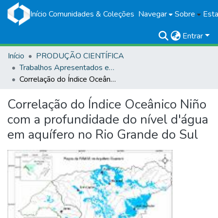
Início
Comunidades & Coleções
Navegar
Sobre
Esta
Entrar
Início
PRODUÇÃO CIENTÍFICA
Trabalhos Apresentados em Eventos
Correlação do Índice Oceânico Niño com a profundidade do nível d'água em aquífero no Rio Grande do Sul
Correlação do Índice Oceânico Niño
com a profundidade do nível d'água
em aquífero no Rio Grande do Sul