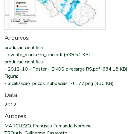
Arquivos
producao cientifica
:
-
evento_marcuzzo_nino.pdf
(539.54 KB)
producao cientifica
:
-
2012-10 - Poster - ENOS e recarga RS.pdf
(634.18 KB)
Figura
:
-
localizacao_pocos_subbacias_76_77.png
(430 KB)
Data
2012
Autores
MARCUZZO, Francisco Fernando Noronha
TROIAN, Guilherme Casarotto