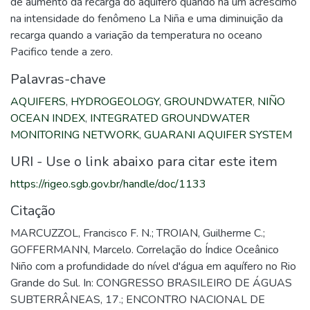
de aumento da recarga do aquífero quando há um acréscimo
na intensidade do fenômeno La Niña e uma diminuição da
recarga quando a variação da temperatura no oceano
Pacifico tende a zero.
Palavras-chave
AQUIFERS
,
HYDROGEOLOGY
,
GROUNDWATER
,
NIÑO
OCEAN INDEX
,
INTEGRATED GROUNDWATER
MONITORING NETWORK
,
GUARANI AQUIFER SYSTEM
URI - Use o link abaixo para citar este item
https://rigeo.sgb.gov.br/handle/doc/1133
Citação
MARCUZZOL, Francisco F. N.; TROIAN, Guilherme C.;
GOFFERMANN, Marcelo. Correlação do Índice Oceânico
Niño com a profundidade do nível d'água em aquífero no Rio
Grande do Sul. In: CONGRESSO BRASILEIRO DE ÁGUAS
SUBTERRÂNEAS, 17.; ENCONTRO NACIONAL DE