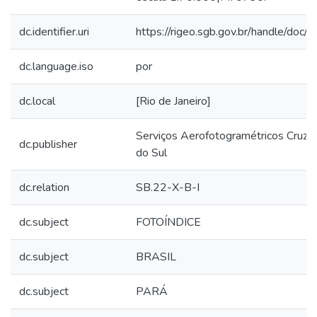
dc.identifier.uri
https://rigeo.sgb.gov.br/handle/doc/
dc.language.iso
por
dc.local
[Rio de Janeiro]
Serviços Aerofotogramétricos Cruzei
dc.publisher
do Sul
dc.relation
SB.22-X-B-I
dc.subject
FOTOÍNDICE
dc.subject
BRASIL
dc.subject
PARÁ