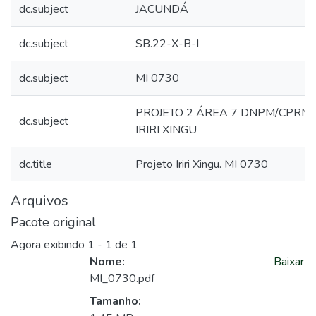
dc.subject
JACUNDÁ
dc.subject
SB.22-X-B-I
dc.subject
MI 0730
PROJETO 2 ÁREA 7 DNPM/CPRM
dc.subject
IRIRI XINGU
dc.title
Projeto Iriri Xingu. MI 0730
Arquivos
Pacote original
Agora exibindo
1 - 1 de 1
Nome:
Baixar
MI_0730.pdf
Tamanho: