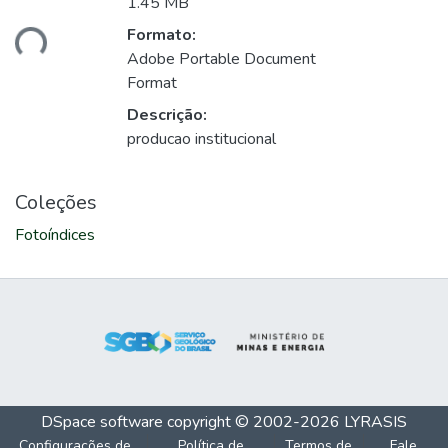
1.45 MB
Formato:
ando...
Adobe Portable Document
Format
Descrição:
producao institucional
Coleções
Fotoíndices
DSpace software
copyright © 2002-2026
LYRASIS
Configurações de
Política de
Termos de
Fale