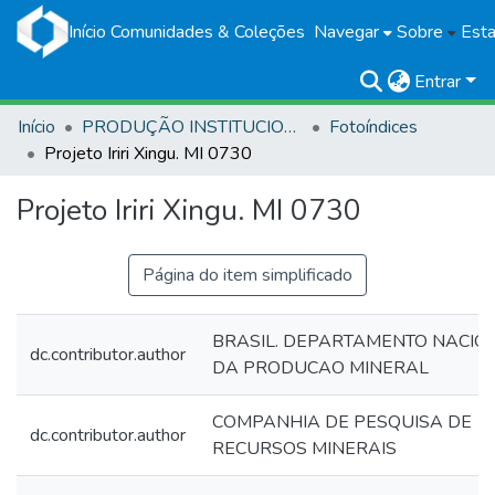
Início
Comunidades & Coleções
Navegar
Sobre
Esta
Entrar
Início
PRODUÇÃO INSTITUCIONAL
Fotoíndices
Projeto Iriri Xingu. MI 0730
Projeto Iriri Xingu. MI 0730
Página do item simplificado
BRASIL. DEPARTAMENTO NACIO
dc.contributor.author
DA PRODUCAO MINERAL
COMPANHIA DE PESQUISA DE
dc.contributor.author
RECURSOS MINERAIS