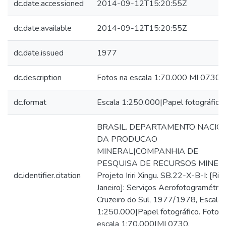
dc.date.accessioned
2014-09-12T15:20:55Z
dc.date.available
2014-09-12T15:20:55Z
dc.date.issued
1977
dc.description
Fotos na escala 1:70.000 MI 0730
dc.format
Escala 1:250.000|Papel fotográfico
BRASIL. DEPARTAMENTO NACIO
DA PRODUCAO
MINERAL|COMPANHIA DE
PESQUISA DE RECURSOS MINERA
dc.identifier.citation
Projeto Iriri Xingu. SB.22-X-B-I: [Rio
Janeiro]: Serviços Aerofotogramétric
Cruzeiro do Sul, 1977/1978, Escala
1:250.000|Papel fotográfico. Fotos 
escala 1:70.000|MI 0730.