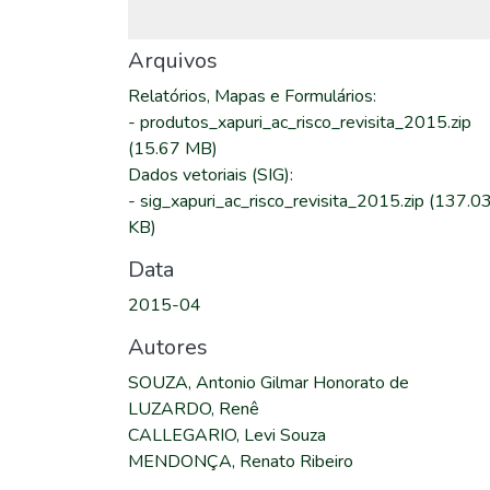
Arquivos
Relatórios, Mapas e Formulários
:
-
produtos_xapuri_ac_risco_revisita_2015.zip
(15.67 MB)
Dados vetoriais (SIG)
:
-
sig_xapuri_ac_risco_revisita_2015.zip
(137.0
KB)
Data
2015-04
Autores
SOUZA, Antonio Gilmar Honorato de
LUZARDO, Renê
CALLEGARIO, Levi Souza
MENDONÇA, Renato Ribeiro