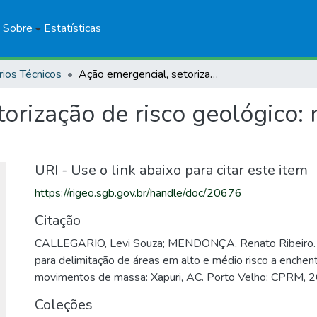
Sobre
Estatísticas
rios Técnicos
Ação emergencial, setorização de risco geológico: município de Xapuri, AC
orização de risco geológico: 
URI - Use o link abaixo para citar este item
https://rigeo.sgb.gov.br/handle/doc/20676
Citação
CALLEGARIO, Levi Souza; MENDONÇA, Renato Ribeiro. 
para delimitação de áreas em alto e médio risco a enchen
movimentos de massa: Xapuri, AC. Porto Velho: CPRM, 2015
Coleções