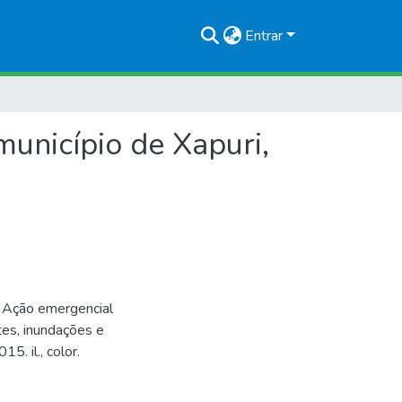
Entrar
município de Xapuri,
Ação emergencial
tes, inundações e
. il., color.