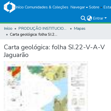
Início
Comunidades & Coleções
Navegar
Sobre
Esta
Entrar
Início
PRODUÇÃO INSTITUCIONAL
Mapas
Carta geológica: folha SI.22-V-A-V Jaguarão
Carta geológica: folha SI.22-V-A-V
Jaguarão