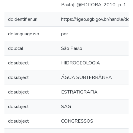
Paulo]: @EDITORA, 2010. ,p. 1-7.
dc.identifier.uri
https://rigeo.sgb.gov.br/handle/do
dc.language.iso
por
dc.local
São Paulo
dc.subject
HIDROGEOLOGIA
dc.subject
ÁGUA SUBTERRÂNEA
dc.subject
ESTRATIGRAFIA
dc.subject
SAG
dc.subject
CONGRESSOS