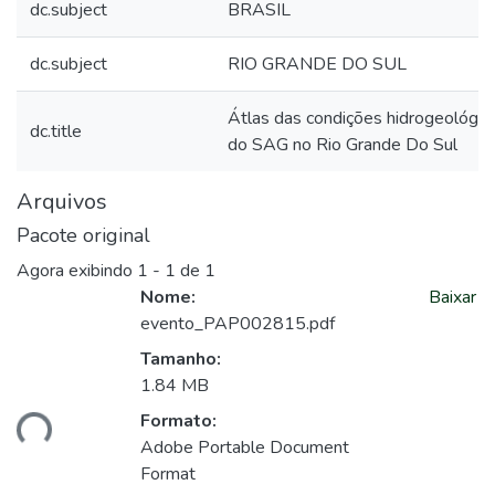
dc.subject
BRASIL
dc.subject
RIO GRANDE DO SUL
Átlas das condições hidrogeológic
dc.title
do SAG no Rio Grande Do Sul
Arquivos
Pacote original
Agora exibindo
1 - 1 de 1
Nome:
Baixar
evento_PAP002815.pdf
Tamanho:
1.84 MB
Formato:
ando...
Adobe Portable Document
Format