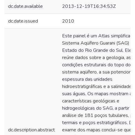
dc.date.available
2013-12-19T16:34:53Z
dc.date.issued
2010
Este painel é um Atlas simplificad
Sistema Aqüífero Guarani (SAG) n
Estado do Rio Grande do Sul. Ele
reúne dados sobre a geologia, as
condições estruturais do topo do
sistema aqüífero, a sua potenciomet
espessura das unidades
hidroestratigráficas e a salinidade 
suas águas. Os mapas mostram as
características geológicas e
hidrogeológicas do SAG, a partir d
análise de 181 poços tubulares, p
termais e poços estratigráficos. D
dc.description.abstract
exame dos mapas conclui-se que 