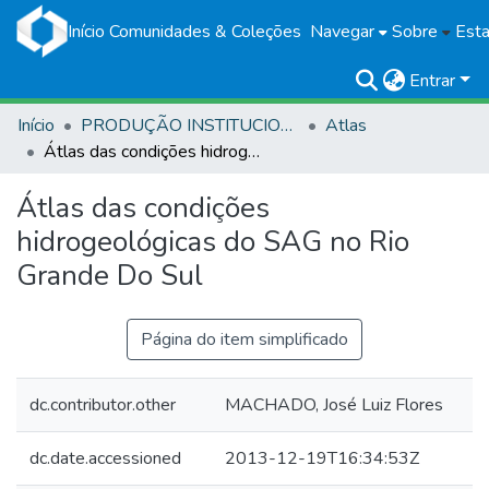
Início
Comunidades & Coleções
Navegar
Sobre
Esta
Entrar
Início
PRODUÇÃO INSTITUCIONAL
Atlas
Átlas das condições hidrogeológicas do SAG no Rio Grande Do Sul
Átlas das condições
hidrogeológicas do SAG no Rio
Grande Do Sul
Página do item simplificado
dc.contributor.other
MACHADO, José Luiz Flores
dc.date.accessioned
2013-12-19T16:34:53Z