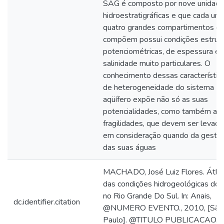
SAG é composto por nove unidad
hidroestratigráficas e que cada um
quatro grandes compartimentos q
compõem possui condições estrutu
potenciométricas, de espessura e
salinidade muito particulares. O
conhecimento dessas característic
de heterogeneidade do sistema
aqüífero expõe não só as suas
potencialidades, como também as 
fragilidades, que devem ser levada
em consideração quando da gestã
das suas águas
MACHADO, José Luiz Flores. Átla
das condições hidrogeológicas do
no Rio Grande Do Sul. In: Anais,
dc.identifier.citation
@NUMERO EVENTO., 2010, [São
Paulo]. @TITULO PUBLICACAO. [