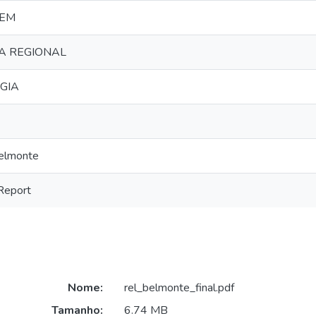
EM
A REGIONAL
GIA
elmonte
 Report
Nome:
rel_belmonte_final.pdf
Tamanho:
6.74 MB