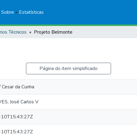
Sobre
Estatísticas
rios Técnicos
Projeto Belmonte
Página do item simplificado
f Cesar da Cunha
S, José Carlos V
-10T15:43:27Z
-10T15:43:27Z