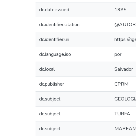
dc.date.issued
1985
dc.identifier.citation
@AUTOR. P
dc.identifier.uri
https://ri
dc.language.iso
por
dc.local
Salvador
dc.publisher
CPRM
dc.subject
GEOLOGI
dc.subject
TURFA
dc.subject
MAPEAM