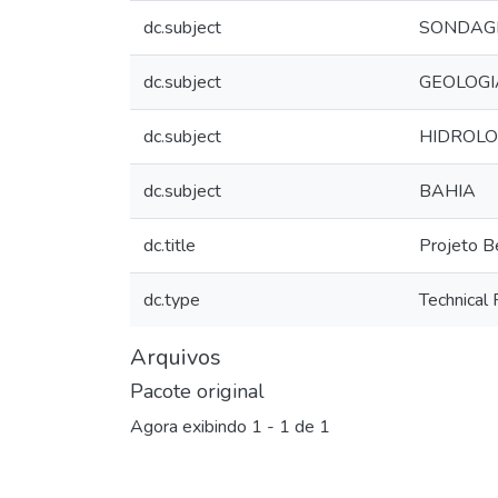
dc.subject
SONDAG
dc.subject
GEOLOGI
dc.subject
HIDROLO
dc.subject
BAHIA
dc.title
Projeto B
dc.type
Technical
Arquivos
Pacote original
Agora exibindo
1 - 1 de 1