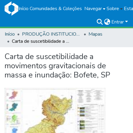
Início
Comunidades & Coleções
Navegar
Sobre
Esta
Entrar
Início
PRODUÇÃO INSTITUCIONAL
Mapas
Carta de suscetibilidade a movimentos gravitacionais de massa e inundação: Bofete, SP
Carta de suscetibilidade a
movimentos gravitacionais de
massa e inundação: Bofete, SP