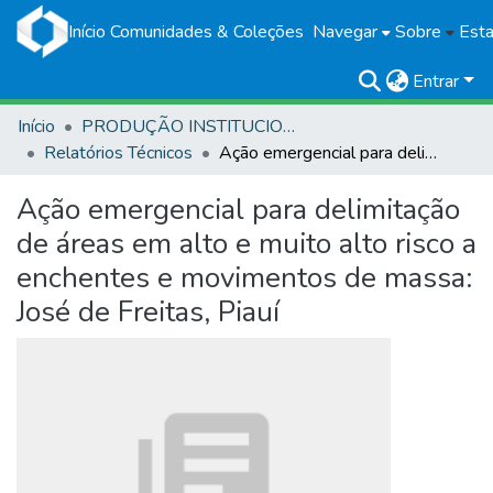
Início
Comunidades & Coleções
Navegar
Sobre
Esta
Entrar
Início
PRODUÇÃO INSTITUCIONAL
Relatórios Técnicos
Ação emergencial para delimitação de áreas em alto e muito alto risco a enchentes e movimentos de massa: José de Freitas, Piauí
Ação emergencial para delimitação
de áreas em alto e muito alto risco a
enchentes e movimentos de massa:
José de Freitas, Piauí