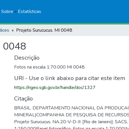
Sobre
Estatísticas
dices
Projeto Surucucus. MI 0048
I 0048
Descrição
Fotos na escala 1:70.000 MI 0048
URI - Use o link abaixo para citar este item
https://rigeo.sgb.gov.br/handle/doc/1327
Citação
BRASIL. DEPARTAMENTO NACIONAL DA PRODUCA
MINERAL|COMPANHIA DE PESQUISA DE RECURSOS
Projeto Surucucus. NA.20-V-D-II: [Rio de Janeiro]: SACS,
1:250.000Papel fotográfico. Fotos na escala 1:70.000|