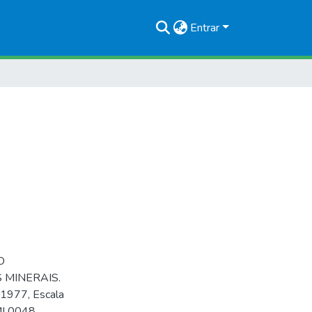
Entrar
O
 MINERAIS.
 1977, Escala
MI 0048.