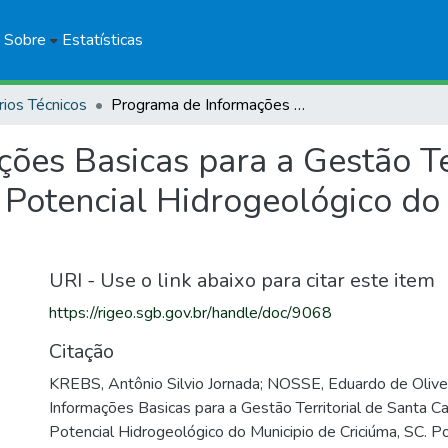
Sobre
Estatísticas
rios Técnicos
Programa de Informações Basicas para a Gestão Territorial de Santa Catarina - PROGESC. Potencial Hidrogeológico do Municipio de Criciúma, SC
ões Basicas para a Gestão Ter
Potencial Hidrogeológico do 
URI - Use o link abaixo para citar este item
https://rigeo.sgb.gov.br/handle/doc/9068
Citação
KREBS, Antônio Silvio Jornada; NOSSE, Eduardo de Olive
Informações Basicas para a Gestão Territorial de Santa 
Potencial Hidrogeológico do Municipio de Criciúma, SC. 